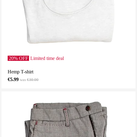
.
20% OFF
.
Limited time deal
Hemp T-shirt
€5.99
was
€30.00