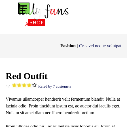
Vai ai contenuti
Salta menù
SHOP
Accedi
Fashion |
Cras vel neque volutpat
Red Outfit
4.4
Rated by 7 customers
Vivamus ullamcorper hendrerit velit fermentum blandit. Nulla at
lacinia odio. Proin tincidunt ipsum est, ac auctor dui iaculis eget.
Nullam sit amet diam nec libero hendrerit pretium.
Proin ultrices odio nisl, ac vulputate risus lobortis eu. Proin at