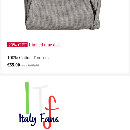
.
20% OFF
.
Limited time deal
100% Cotton Trousers
€55.00
was
€70
.00
Italy Fans