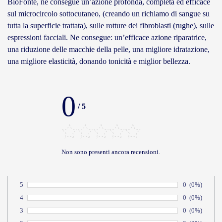
BioFonte, ne consegue un’azione profonda, completa ed efficace
sul microcircolo sottocutaneo, (creando un richiamo di sangue su
tutta la superficie trattata), sulle rotture dei fibroblasti (rughe), sulle
espressioni facciali. Ne consegue: un’efficace azione riparatrice,
una riduzione delle macchie della pelle, una migliore idratazione,
una migliore elasticità, donando tonicità e miglior bellezza.
0
/
5
Non sono presenti ancora recensioni.
Numero di vot
0
Percentuale 
(0%)
5
Voto:
Numero di vot
0
Percentuale 
(0%)
4
Voto:
Numero di vot
0
Percentuale 
(0%)
3
Voto: