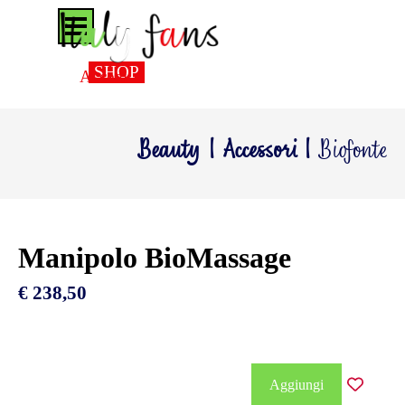
Vai ai contenuti
Salta menù
SHOP
Accedi
Beauty | Accessori |
Biofonte
Manipolo BioMassage
€ 238,50
Aggiungi