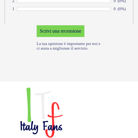
Numero di vot
0
Percentuale 
(0%)
2
Voto:
Numero di vot
0
Percentuale 
(0%)
1
Voto:
La tua opinione è importante per noi e
ci aiuta a migliorare il servizio.
Italy Fans